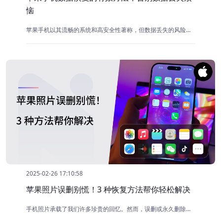
恼
苹果手机以其流畅的系统和高安全性著称，但数据丢失的风险依然存在。误删照片、系统崩溃、设备损坏等情况都可能导致重要数据丢失。本文将介绍几种有效的苹果手机数据恢复方法，帮助你轻松找回丢失的数据。
2025-02-26 17:10:58
苹果照片误删别慌！3 种恢复方法帮你轻松解决
手机照片承载了我们许多珍贵的回忆。然而，误删或永久删除照片的情况时有发生，尤其是苹果设备的“最近删除”相册仅保留30天，一旦超过这个期限，照片将无法通过常规方式恢复