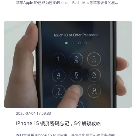
苹果Apple ID已成为连接iPhone、iPad、Mac等苹果设备的核心钥匙。然而，要是不小心把这把 钥匙 的密码给忘了，那可就麻烦大了。别着急，今天就给大家详细讲讲，要是 Apple ID 密码忘了，该怎么解决。
2025-07-04 17:59:33
iPhone 15 锁屏密码忘记，5个解锁攻略
在日常使用 iPhone 15 的过程中，偶尔会出现忘记锁屏密码的情况，这时候难免会让人感到焦急。别担心，下面为您详细介绍几种有效的解决方法，助您重新获取设备访问权限。