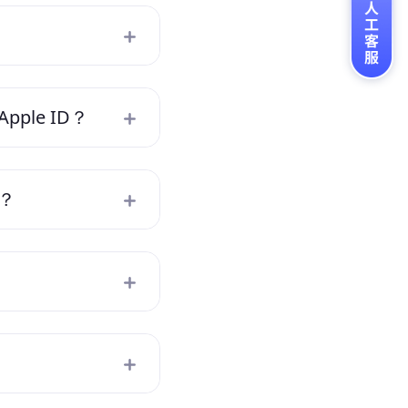
le ID？
？