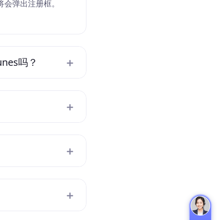
将会弹出注册框。
。
nes吗？