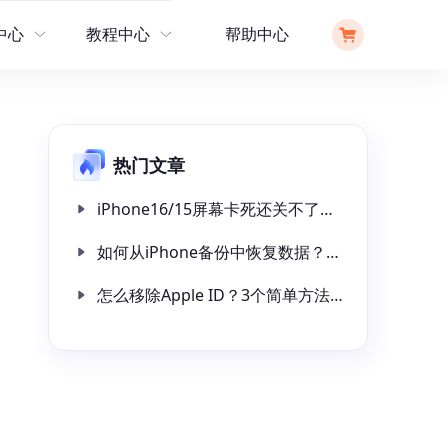
中心
教程中心
帮助中心
操作指南
解锁工具
热门文章
文章教程
iPhone16/15屏幕卡死还关不了机怎么办？可试试这 4 种解决方法！
如何从iPhone备份中恢复数据？教你3招快速恢复备份数据！
怎么移除Apple ID？3个简单方法从iPad上移除Apple ID