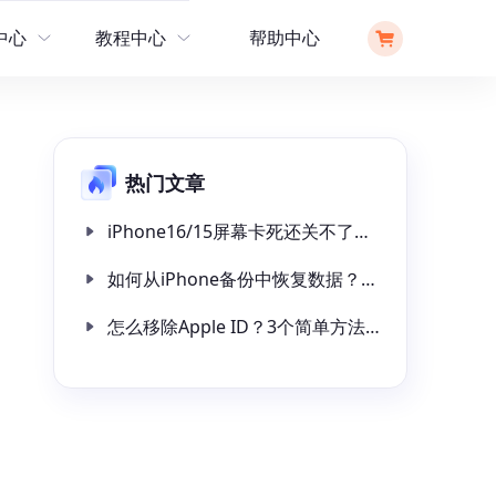
中心
教程中心
帮助中心
操作指南
解锁工具
热门文章
文章教程
iPhone16/15屏幕卡死还关不了机怎么办？可试试这 4 种解决方法！
如何从iPhone备份中恢复数据？教你3招快速恢复备份数据！
怎么移除Apple ID？3个简单方法从iPad上移除Apple ID