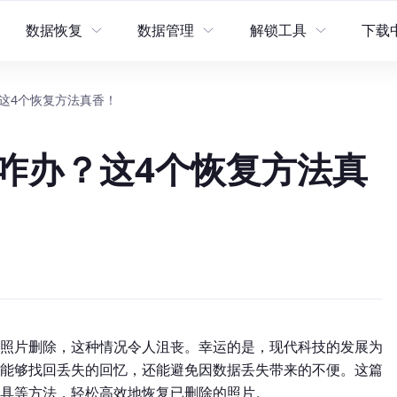
数据恢复
数据管理
解锁工具
下载
这4个恢复方法真香！
复
数据管理
工具
牛学长安卓数据恢复工具
牛学长苹果数据管理工具
牛学长苹果屏幕解锁工具
咋办？这4个恢复方法真
工具
牛学长苹果数据恢复工具
牛学长iCloud解锁工具
统工具箱
牛学长Windows数据恢复工具
牛学长安卓屏幕解锁工具
牛学长Mac数据恢复工具
工具
照片删除，这种情况令人沮丧。幸运的是，现代科技的发展为
能够找回丢失的回忆，还能避免因数据丢失带来的不便。这篇
具等方法，轻松高效地恢复已删除的照片。